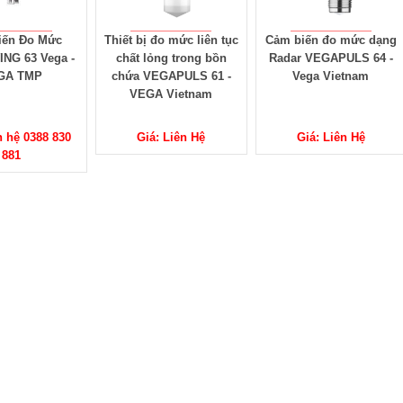
iến Đo Mức
Thiết bị đo mức liên tục
Cảm biến đo mức dạng
NG 63 Vega -
chất lỏng trong bồn
Radar VEGAPULS 64 -
GA TMP
chứa VEGAPULS 61 -
Vega Vietnam
VEGA Vietnam
n hệ 0388 830
Giá: Liên Hệ
Giá: Liên Hệ
881