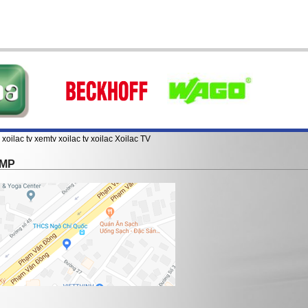
xoilac tv
xemtv
xoilac tv
xoilac
Xoilac TV
TMP