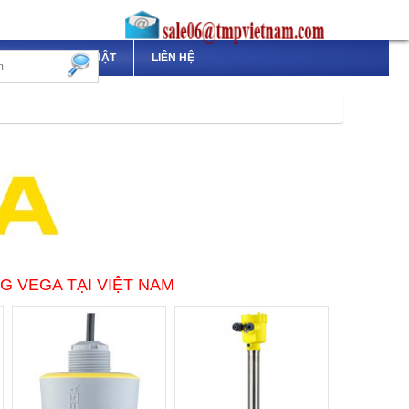
TÀI LIỆU KỸ THUẬT
LIÊN HỆ
NG VEGA TẠI VIỆT NAM