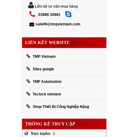
Liên hệ tư vấn mua hàng
03888 30881
sale06@tmpvietnam.com
LIÊN KẾT WEBSITE
TMP Vietnam
Sites google
TMP Automation
Teclock vietnam
Shop Thiết Bị Công Nghiệp Nặng
THỐNG KÊ TRUY CẬP
2
Trực tuyến: