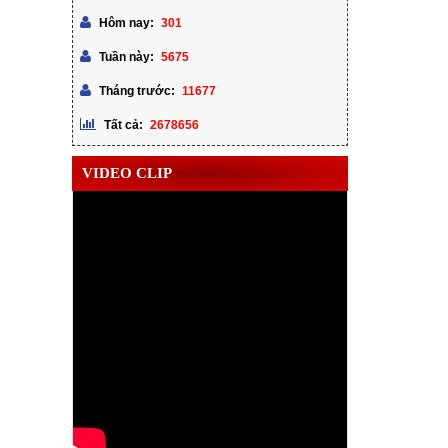
301
Hôm nay:
5675
Tuần này:
11677
Tháng trước:
2678656
Tất cả:
VIDEO CLIP