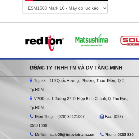
CÔNG TY TNHH TM VÀ DV TĂNG MINH PHÁT
Trụ sở: 119 Quốc Hương, Phường Thảo Điền, Q.2,
Tp.HCM
VPGD: số 1 đường 27, P. Hiệp Bình Chánh, Q. Thủ Đức,
Tp.HCM
Ðiện Thoại: (028) 35121007
Fax: (028)
35121008
Mr.Tiến :
sale06@tmpvietnam.com
Phone:
0388 830