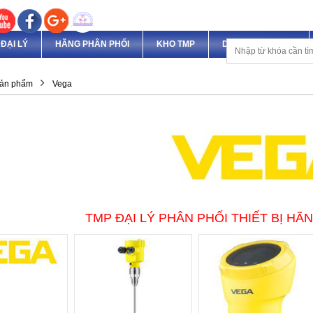
ĐẠI LÝ
HÃNG PHÂN PHỐI
KHO TMP
DỊCH VỤ & DỰ ÁN
ản phẩm
Vega
TMP ĐẠI LÝ PHÂN PHỐI THIẾT BỊ HÃ