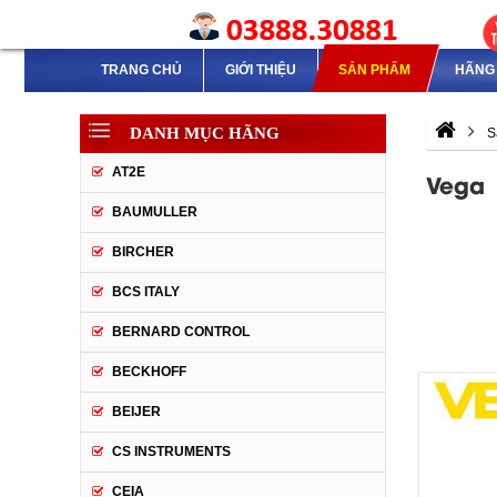
TRANG CHỦ
GIỚI THIỆU
SẢN PHẨM
HÃNG 
DANH MỤC HÃNG
S
AT2E
Vega
BAUMULLER
BIRCHER
BCS ITALY
BERNARD CONTROL
BECKHOFF
BEIJER
CS INSTRUMENTS
CEIA