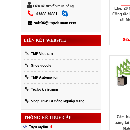
Liên hệ tư vấn mua hàng
Elap 20 
03888 30881
Công tắc 
tải M
sale06@tmpvietnam.com
Giá:
LIÊN KẾT WEBSITE
TMP Vietnam
Sites google
TMP Automation
Teclock vietnam
Shop Thiết Bị Công Nghiệp Nặng
Cảm bi
THỐNG KÊ TRUY CẬP
băng tải
4
Trực tuyến:
Mat