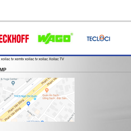
xoilac tv
xemtv
xoilac tv
xoilac
Xoilac TV
TMP