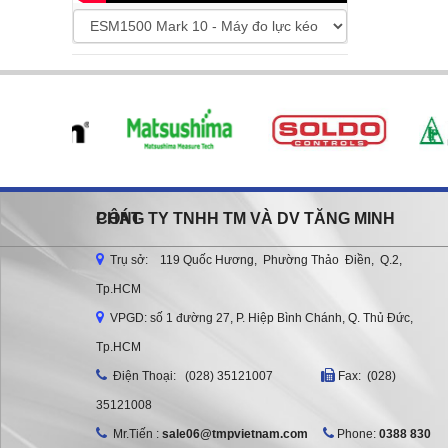
CÔNG TY TNHH TM VÀ DV TĂNG MINH PHÁT
Trụ sở: 119 Quốc Hương, Phường Thảo Điền, Q.2,
Tp.HCM
VPGD: số 1 đường 27, P. Hiệp Bình Chánh, Q. Thủ Đức,
Tp.HCM
Ðiện Thoại: (028) 35121007
Fax: (028)
35121008
Mr.Tiến :
sale06@tmpvietnam.com
Phone:
0388 830