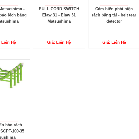
Matsushima -
PULL CORD SWITCH
Cảm biến phát hiện
báo lệch băng
Elaw 31 - Elaw 31
rách băng tải - belt tear
atsushima
Matsushima
detector
 Liên Hệ
Giá: Liên Hệ
Giá: Liên Hệ
ến báo rách
 SCPT-100-35
sushima