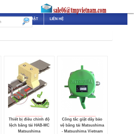
TÀI LIỆU KỸ THUẬT
LIÊN HỆ
Thiết bị điều chỉnh độ
Công tắc giật dây bảo
lệch băng tải HAB-MC
vệ băng tải Matsushima
Matsushima
- Matsushima Vietnam