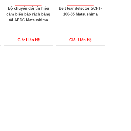
Bộ chuyển đổi tín hiệu
Belt tear detector SCPT-
cảm biến báo rách băng
100-35 Matsushima
tải AEDC Matsushima
Giá: Liên Hệ
Giá: Liên Hệ