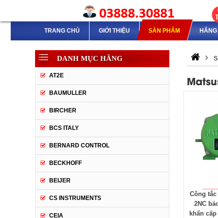
TRANG CHỦ
GIỚI THIỆU
SẢN PHẨM
HÃNG 
DANH MỤC HÃNG
S
AT2E
Matsu
BAUMULLER
BIRCHER
BCS ITALY
BERNARD CONTROL
BECKHOFF
BEIJER
Công tắc 
CS INSTRUMENTS
2NC bảo
khẩn cấp
CEIA