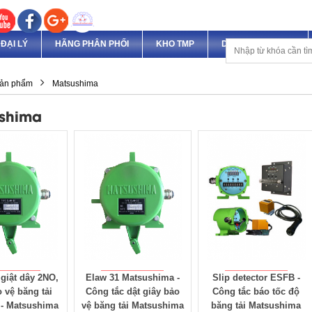
ĐẠI LÝ
HÃNG PHÂN PHỐI
KHO TMP
DỊCH VỤ & DỰ ÁN
ản phẩm
Matsushima
shima
giật dây 2NO,
Elaw 31 Matsushima -
Slip detector ESFB -
 vệ băng tải
Công tắc dật giây bảo
Công tắc báo tốc độ
 - Matsushima
vệ băng tải Matsushima
băng tải Matsushima