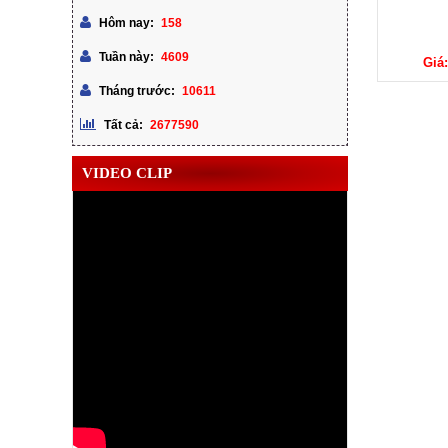
158
Hôm nay:
4609
Tuần này:
Giá:
10611
Tháng trước:
2677590
Tất cả:
VIDEO CLIP