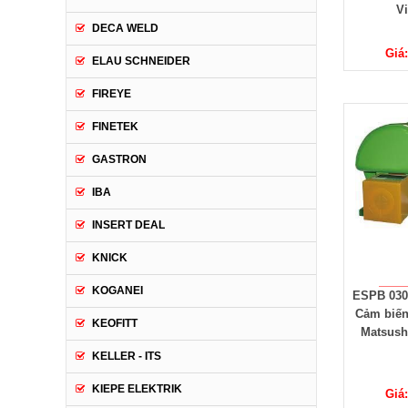
V
DECA WELD
Giá:
ELAU SCHNEIDER
FIREYE
FINETEK
GASTRON
IBA
INSERT DEAL
KNICK
KOGANEI
ESPB 030
Cảm biến
KEOFITT
Matsush
KELLER - ITS
KIEPE ELEKTRIK
Giá: