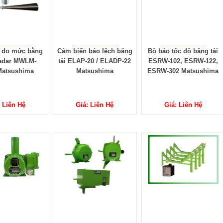
 đo mức bằng
Cảm biến báo lệch băng
Bộ báo tốc độ băng tải
adar MWLM-
tải ELAP-20 / ELADP-22
ESRW-102, ESRW-122,
Matsushima
Matsushima
ESRW-302 Matsushima
 Liên Hệ
Giá: Liên Hệ
Giá: Liên Hệ