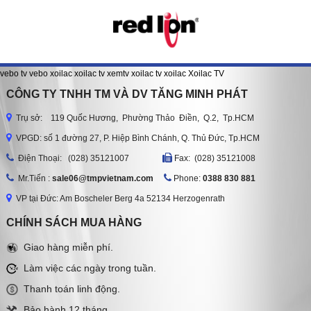
vebo tv
vebo
xoilac
xoilac tv
xemtv
xoilac tv
xoilac
Xoilac TV
CÔNG TY TNHH TM VÀ DV TĂNG MINH PHÁT
Trụ sở: 119 Quốc Hương, Phường Thảo Điền, Q.2, Tp.HCM
VPGD: số 1 đường 27, P. Hiệp Bình Chánh, Q. Thủ Đức, Tp.HCM
Ðiện Thoại: (028) 35121007
Fax: (028) 35121008
Mr.Tiến :
sale06@tmpvietnam.com
Phone:
0388 830 881
VP tại Đức: Am Boscheler Berg 4a 52134 Herzogenrath
CHÍNH SÁCH MUA HÀNG
Giao hàng miễn phí.
Làm việc các ngày trong tuần.
Thanh toán linh động.
Bảo hành 12 tháng.