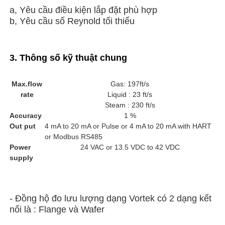
a, Yêu cầu điều kiện lắp đặt phù hợp
b, Yêu cầu số Reynold tối thiểu
3. Thông số kỹ thuật chung
Max.flow
Gas: 197ft/s
rate
Liquid : 23 ft/s
Steam : 230 ft/s
Accuracy
1 %
Out put
4 mA to 20 mA or Pulse or 4 mA to 20 mA with HART
or Modbus RS485
Power
24 VAC or 13.5 VDC to 42 VDC
supply
- Đồng hộ đo lưu lượng dạng Vortek có 2 dạng kết
nối là : Flange và Wafer