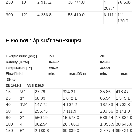
250
10"
2 917.2
36 774.0
4
76 508.
207.7
300
12"
4 236.8
53 410.0
6 111.1
111
120.0
F. Đo hơi : áp suất 150~300psi
Overpressure [psig] 150
200
Density [lb/ft3] 0.3627
0.4681
Temperature [°F] 366.08
388.04
Flow [lb/h] min. max. DN to
min. max.
DN to
EN 1092-1 ANSI B16.5
15
½"
27.79
324.21
35.86
418.47
25
1"
58.93
1 042.1
66.94
1 345.1
40
1½"
147.72
4 107.2
167.83
4 702.8
50
2"
255.75
7 111.9
290.56
8 141.9
80
3"
560.19
15 578.0
636.44
17 834.
100
4"
962.54
26 766.0
1 093.5
30 643.
150
6"
2 180.6
60 639.0
2 477.4
69 421.