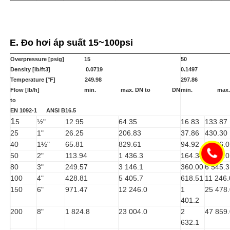
E. Đo hơi á
p suất 15~100psi
Overpressure [psig] 15
50
Density [lb/ft3] 0.0719
0.1497
Temperature [°F] 249.98
297.86
Flow [lb/h] min. max. DN to DN
min. max.
to
EN 1092-1 ANSI B16.5
1
5
½"
12.95
64.35
16.83
133.87
25
1"
26.25
206.83
37.86
430.30
40
1½"
65.81
829.61
94.92
1 726.0
50
2"
113.94
1 436.3
164.34
2 988.0
80
3"
249.57
3 146.1
360.00
6 545.3
100
4"
428.81
5 405.7
618.51
11 246.
150
6"
971.47
12 246.0
1
25 478.
401.2
200
8"
1 824.8
23 004.0
2
47 859.
632.1