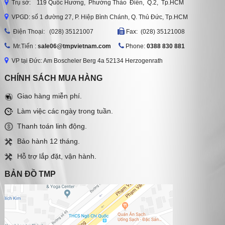
Trụ sở: 119 Quốc Hương, Phường Thảo Điền, Q.2, Tp.HCM
VPGD: số 1 đường 27, P. Hiệp Bình Chánh, Q. Thủ Đức, Tp.HCM
Ðiện Thoại: (028) 35121007
Fax: (028) 35121008
Mr.Tiến :
sale06@tmpvietnam.com
Phone:
0388 830 881
VP tại Đức: Am Boscheler Berg 4a 52134 Herzogenrath
CHÍNH SÁCH MUA HÀNG
Giao hàng miễn phí.
Làm việc các ngày trong tuần.
Thanh toán linh động.
Bảo hành 12 tháng.
Hỗ trợ lắp đặt, vận hành.
BẢN ĐỒ TMP