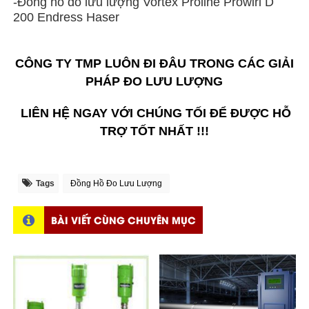
-Đồng hồ đo lưu lượng Vortex Proline Prowirl D
200 Endress Haser
CÔNG TY TMP LUÔN ĐI ĐÂU TRONG CÁC GIẢI
PHÁP ĐO LƯU LƯỢNG
LIÊN HỆ NGAY VỚI CHÚNG TỐI ĐỂ ĐƯỢC HỖ
TRỢ TỐT NHẤT !!!
Tags
Đồng Hồ Đo Lưu Lượng
BÀI VIẾT CÙNG CHUYÊN MỤC