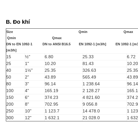
B. Đo khí
Size Qmin Qm
Q
min Qmax
DN to EN 1092-1 DN to ANSI B16.5 EN 1092-1 [m3/h
] EN 1092-1 [m
[m3/h]
15
½"
6.80
25.33
6.72
25
1"
10.20
81.43
10.20
40
1½"
25.35
326.63
25.35
50
2"
43.89
565.49
43.89
80
3"
96.14
1 238.64
96.14
100
4"
165.19
2 128.27
165.
150
6"
374.23
4 821.60
374.
200
8"
702.95
9 056.8
702.
250
10"
1 123.7
14 478.0
1 123
300
12"
1 632.1
21 028.0
1 632