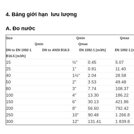
4. Bảng giới hạn lưu lượng
A. Đo nước
Size Qmin Qmax
Qmin Qmax
DN to EN 1092-1 DN to ANSI B16.5 EN 1092-1 [m3/h] EN 1092-1 
B16.5 [m3/h]
15
½"
0.45
5.07
25
1"
0.81
11.40
40
1½"
2.04
28.58
50
2"
3.53
49.48
80
3"
7.74
108.37
100
4"
13.30
186.22
150
6"
30.13
421.86
200
8"
56.60
792.42
250
10"
90.48
1 266.8
300
12"
131.41
1 839.8