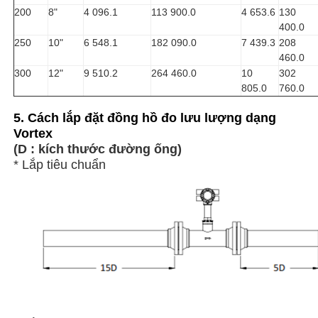
200
8"
4 096.1
113 900.0
4 653.6
130
400.0
250
10"
6 548.1
182 090.0
7 439.3
208
460.0
300
12"
9 510.2
264 460.0
10
302
805.0
760.0
5. Cách lắp đặt đồng hồ đo lưu lượng dạng
Vortex
(D : kích thước đường ống)
* Lắp tiêu chuẩn