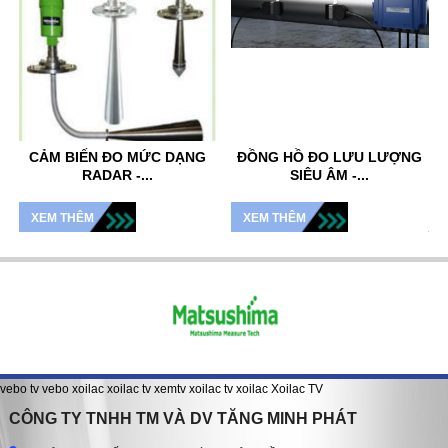
CẢM BIẾN ĐO MỨC DẠNG
ĐỒNG HỒ ĐO LƯU LƯỢNG
RADAR -...
SIÊU ÂM -...
XEM THÊM
XEM THÊM
vebo tv
vebo
xoilac
xoilac tv
xemtv
xoilac tv
xoilac
Xoilac TV
CÔNG TY TNHH TM VÀ DV TĂNG MINH PHÁT