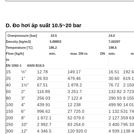
D. Đo hơi á
p suất 10.5~20 bar
Overpressure [bar] 10.5
14.0
Density [kg/m3] 5.88803
7.60297
Temperature [°C] 186.2
198.5
Flow [kg/h] min. max. DN to DN
min. ma
to
EN 1092-1 ANSI B16.5
15
½"
12.78
149.17
16.51
192.
25
1"
26.93
479.46
30.60
619.1
40
1½"
67.51
1 878.2
76.72
2 150
50
2"
116.89
3 251.7
132.82
3 723
80
3"
256.03
7 122.4
290.93
8 155
100
4"
439.91
12 238
499.90
14 0
150
6"
996.62
27 725.0
1 132.5
31 7
200
8"
1 872.1
52 079.0
2 127.3
59 6
250
10"
2 992.7
83 254.0
3 400.7
95 3
300
12"
4 346.5
120 920.0
4 939.1
138 