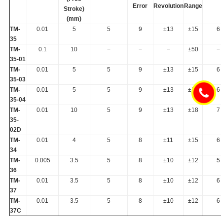
Error
Revolution
Range
Stroke)
(mm)
TM-
0.01
5
5
9
±13
±15
6
35
TM-
0.1
10
−
−
−
±50
−
35-01
TM-
0.01
5
5
9
±13
±15
6
35-03
TM-
0.01
5
5
9
±13
±15
6
35-04
TM-
0.01
10
5
9
±13
±18
7
35-
02D
TM-
0.01
4
5
8
±11
±15
6
34
TM-
0.005
3.5
5
8
±10
±12
5
36
TM-
0.01
3.5
5
8
±10
±12
6
37
TM-
0.01
3.5
5
8
±10
±12
6
37C