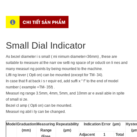
CHI TIẾT SẢN PHẨM
Small Dial Indicator
As bezel diameter i s small ( mi nimum diameter=36mm) , these are
suitable to measure at the narr ow setti ng space of pr oducti on li nes and
many measuri ng points by being mounted to the machine.
Lifti ng lever ( Opti on) can be mounted (except for TM- 34).
In case that fl at back i s r equir ed, add suffi x “ f” to the end of model
number ( example =TM- 35f) .
Measuri ng range 3.5mm, 4mm, 5mm, and 10mm ar e avail able in spite
of small si ze.
Bezel cl amp ( Opti on) can be mounted.
Measuri ng abil i ty can be changed.
Model
Graduation
Measuring
Repeatability
Indication Error (µm)
Hyste
(mm)
Range
(µm)
(µ
Adjacent
1
Total
(Free