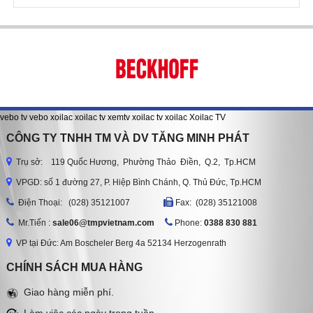
vebo tv
vebo
xoilac
xoilac tv
xemtv
xoilac tv
xoilac
Xoilac TV
CÔNG TY TNHH TM VÀ DV TĂNG MINH PHÁT
Trụ sở: 119 Quốc Hương, Phường Thảo Điền, Q.2, Tp.HCM
VPGD: số 1 đường 27, P. Hiệp Bình Chánh, Q. Thủ Đức, Tp.HCM
Ðiện Thoại: (028) 35121007
Fax: (028) 35121008
Mr.Tiến :
sale06@tmpvietnam.com
Phone:
0388 830 881
VP tại Đức: Am Boscheler Berg 4a 52134 Herzogenrath
CHÍNH SÁCH MUA HÀNG
Giao hàng miễn phí.