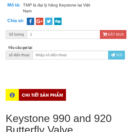
Mô tả:
TMP là đại lý hãng Keystone tại Việt
Nam
Chia sẻ:
Số lượng
ĐẶT MUA
Yêu cầu gọi lại
số điện thoại
GỬI
CHI TIẾT SẢN PHẨM
Keystone 990 and 920
Butterfly Valve