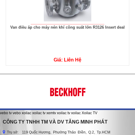
Van điều áp cho máy nén khí công suất lớn R3126 Insert deal
Giá: Liên Hệ
vebo tv
vebo
xoilac
xoilac tv
xemtv
xoilac tv
xoilac
Xoilac TV
CÔNG TY TNHH TM VÀ DV TĂNG MINH PHÁT
Trụ sở: 119 Quốc Hương, Phường Thảo Điền, Q.2, Tp.HCM