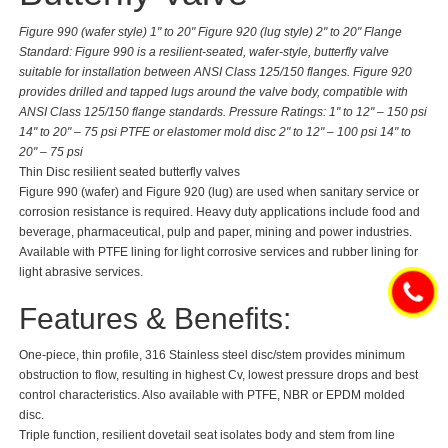
Figure 990 (wafer style) 1" to 20" Figure 920 (lug style) 2" to 20" Flange
Standard: Figure 990 is a resilient-seated, wafer-style, butterfly valve
suitable for installation between ANSI Class 125/150 flanges. Figure 920
provides drilled and tapped lugs around the valve body, compatible with
ANSI Class 125/150 flange standards. Pressure Ratings: 1" to 12" – 150 psi
14" to 20" – 75 psi PTFE or elastomer mold disc 2" to 12" – 100 psi 14" to
20" – 75 psi
Thin Disc resilient seated butterfly valves
Figure 990 (wafer) and Figure 920 (lug) are used when sanitary service or
corrosion resistance is required. Heavy duty applications include food and
beverage, pharmaceutical, pulp and paper, mining and power industries.
Available with PTFE lining for light corrosive services and rubber lining for
light abrasive services.
Features & Benefits:
One-piece, thin profile, 316 Stainless steel disc/stem provides minimum
obstruction to flow, resulting in highest Cv, lowest pressure drops and best
control characteristics. Also available with PTFE, NBR or EPDM molded
disc.
Triple function, resilient dovetail seat isolates body and stem from line