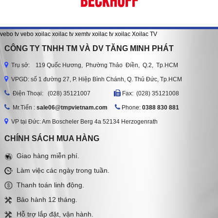
vebo tv
vebo
xoilac
xoilac tv
xemtv
xoilac tv
xoilac
Xoilac TV
CÔNG TY TNHH TM VÀ DV TĂNG MINH PHÁT
Trụ sở: 119 Quốc Hương, Phường Thảo Điền, Q.2, Tp.HCM
VPGD: số 1 đường 27, P. Hiệp Bình Chánh, Q. Thủ Đức, Tp.HCM
Ðiện Thoại: (028) 35121007
Fax: (028) 35121008
Mr.Tiến :
sale06@tmpvietnam.com
Phone:
0388 830 881
VP tại Đức: Am Boscheler Berg 4a 52134 Herzogenrath
CHÍNH SÁCH MUA HÀNG
Giao hàng miễn phí.
Làm việc các ngày trong tuần.
Thanh toán linh động.
Bảo hành 12 tháng.
Hỗ trợ lắp đặt, vận hành.