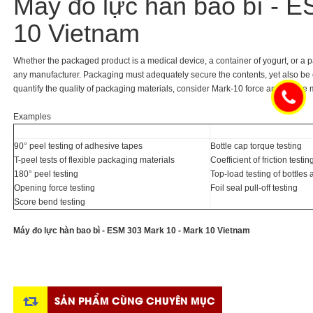
Máy đo lực hàn bao bì - 
10 Vietnam
Whether the packaged product is a medical device, a container of yogurt, or a pa
any manufacturer. Packaging must adequately secure the contents, yet also be c
quantify the quality of packaging materials, consider Mark-10 force and torque
Examples
90° peel testing of adhesive tapes
Bottle cap torque testing
T-peel tests of flexible packaging materials
Coefficient of friction testin
180° peel testing
Top-load testing of bottles
Opening force testing
Foil seal pull-off testing
Score bend testing
Máy đo lực hàn bao bì - ESM 303 Mark 10 - Mark 10 Vietnam
SẢN PHẨM CÙNG CHUYÊN MỤC