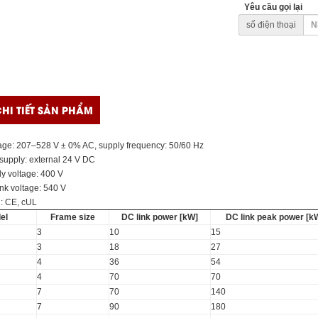
Yêu cầu gọi lại
số điện thoại
HI TIẾT SẢN PHẨM
age: 207–528 V ± 0% AC, supply frequency: 50/60 Hz
 supply: external 24 V DC
y voltage: 400 V
nk voltage: 540 V
n: CE, cUL
el
Frame size
DC link power [kW]
DC link peak power [k
3
10
15
3
18
27
4
36
54
4
70
70
7
70
140
7
90
180