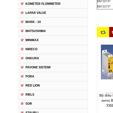
BM 5074*
KOMETER FLOWMETER
BM 5075*
LAPAR VALVE
MARK - 10
MATSUSHIMA
MINIMAX
NIRECO
OHKURA
PAVONE SISTEMI
PORA
RED LION
RIELS
Động cơ tuyến tính LSE -
Motor servo DA-225
Bộ điều
LSC - LSA Baumuller
Baumuller - Nhà phân
servo 
SOR
Vietnam
phối động cơ Servo
330
Baumuller Vietnam
STAUBLI