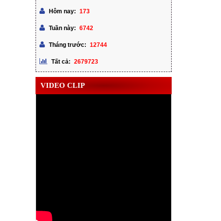
173
Hôm nay:
6742
Tuần này:
12744
Tháng trước:
2679723
Tất cả:
VIDEO CLIP