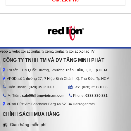
vebo tv
vebo
xoilac
xoilac tv
xemtv
xoilac tv
xoilac
Xoilac TV
CÔNG TY TNHH TM VÀ DV TĂNG MINH PHÁT
Trụ sở: 119 Quốc Hương, Phường Thảo Điền, Q.2, Tp.HCM
VPGD: số 1 đường 27, P. Hiệp Bình Chánh, Q. Thủ Đức, Tp.HCM
Ðiện Thoại: (028) 35121007
Fax: (028) 35121008
Mr.Tiến :
sale06@tmpvietnam.com
Phone:
0388 830 881
VP tại Đức: Am Boscheler Berg 4a 52134 Herzogenrath
CHÍNH SÁCH MUA HÀNG
Giao hàng miễn phí.