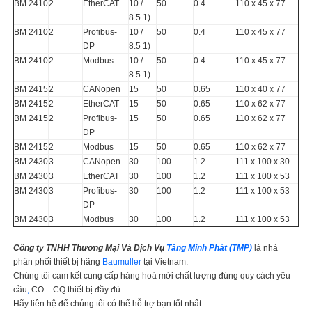
BM 2410
2
EtherCAT
10 /
50
0.4
110 x 45 x 77
8.5 1)
BM 2410
2
Profibus-
10 /
50
0.4
110 x 45 x 77
DP
8.5 1)
BM 2410
2
Modbus
10 /
50
0.4
110 x 45 x 77
8.5 1)
BM 2415
2
CANopen
15
50
0.65
110 x 40 x 77
BM 2415
2
EtherCAT
15
50
0.65
110 x 62 x 77
BM 2415
2
Profibus-
15
50
0.65
110 x 62 x 77
DP
BM 2415
2
Modbus
15
50
0.65
110 x 62 x 77
BM 2430
3
CANopen
30
100
1.2
111 x 100 x 30
BM 2430
3
EtherCAT
30
100
1.2
111 x 100 x 53
BM 2430
3
Profibus-
30
100
1.2
111 x 100 x 53
DP
BM 2430
3
Modbus
30
100
1.2
111 x 100 x 53
Công ty TNHH Thương Mại Và Dịch Vụ
Tăng Minh Phát
(TMP)
là nhà
phân phối thiết bị hãng
Baumuller
tại Vietnam.
Chúng tôi cam kết cung cấp hàng hoá mới chất lượng đúng quy cách yêu
cầu
,
CO – CQ thiết bị đầy đủ
.
Hãy liên hệ để chúng tôi có thể hỗ trợ bạn tốt nhất
.