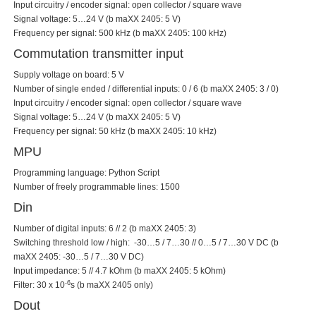
Input circuitry / encoder signal: open collector / square wave
Signal voltage: 5…24 V (b maXX 2405: 5 V)
Frequency per signal: 500 kHz (b maXX 2405: 100 kHz)
Commutation transmitter input
Supply voltage on board: 5 V
Number of single ended / differential inputs: 0 / 6 (b maXX 2405: 3 / 0)
Input circuitry / encoder signal: open collector / square wave
Signal voltage: 5…24 V (b maXX 2405: 5 V)
Frequency per signal: 50 kHz (b maXX 2405: 10 kHz)
MPU
Programming language: Python Script
Number of freely programmable lines: 1500
Din
Number of digital inputs: 6 // 2 (b maXX 2405: 3)
Switching threshold low / high: -30…5 / 7…30 // 0…5 / 7…30 V DC (b
maXX 2405: -30…5 / 7…30 V DC)
Input impedance: 5 // 4.7 kOhm (b maXX 2405: 5 kOhm)
-6
Filter: 30 x 10
s (b maXX 2405 only)
Dout