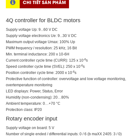
CHI TIẾT SẢN PHẨM
4Q controller for BLDC motors
Supply voltage Up: 9...60 V DC
Supply voltage electronics Ue: 9...30 V DC
Maximum output voltage Umax: 100% Up
PWM frequency / resolution: 25 kHz, 16 Bit
Min. terminal inductance: 200 x 10-6H
-6
Current controller cycle time (CURR): 125 x 10
s
-6
Speed controller cycle time (SVEL): 250 x 10
s
-6
Position controller cycle time: 2000 x 10
s
Protective function of controller: overvoltage and low voltage monitoring,
overtemperature monitoring
LED displays: Power, Status, Error
Humidity (non-condensing): 20…80%
Ambient temperature: 0…+70 °C
Protection class: IP20
Rotary encoder input
Supply voltage on board: 5 V
Number of single ended / differential inputs: 0 / 6 (b maXX 2405: 3 / 0)