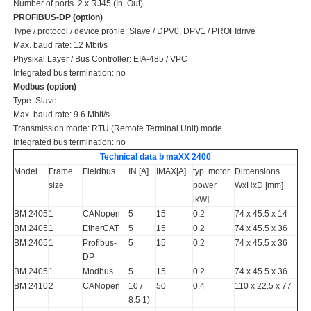
Number of ports 2 x RJ45 (In, Out)
PROFIBUS-DP (option)
Type / protocol / device profile: Slave / DPV0, DPV1 / PROFIdrive
Max. baud rate: 12 Mbit/s
Physikal Layer / Bus Controller: EIA-485 / VPC
Integrated bus termination: no
Modbus (option)
Type: Slave
Max. baud rate: 9.6 Mbit/s
Transmission mode: RTU (Remote Terminal Unit) mode
Integrated bus termination: no
Technical data b maXX 2400
Model
Frame
Fieldbus
IN [A]
IMAX[A]
typ. motor
Dimensions
size
power
WxHxD [mm]
[kW]
BM 2405
1
CANopen
5
15
0.2
74 x 45.5 x 14
BM 2405
1
EtherCAT
5
15
0.2
74 x 45.5 x 36
BM 2405
1
Profibus-
5
15
0.2
74 x 45.5 x 36
DP
BM 2405
1
Modbus
5
15
0.2
74 x 45.5 x 36
BM 2410
2
CANopen
10 /
50
0.4
110 x 22.5 x 77
8.5 1)