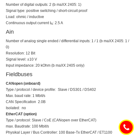
Number of digital outputs: 2 (b maXX 2405: 1)
Signal type: positive switching / short-circuit proof
Load: ohmic / inductive
Continuous output current I
: 2.5 A
N
Ain
Number of analog single ended / differential inputs: 1 / 1 (b maXX 2405: 1 /
0)
Resolution: 12 Bit
Signal level: ±10 V
Input impedance: 20 kOhm (b maXX 2405 only)
Fieldbuses
CANopen (onboard)
Type / protocol / device profile: Slave / DS301 / DS402
Max. baud rate: 1 Mbit/s
CAN Specification 2.0B
Isolated: no
EtherCAT (option)
Type / protocol: Slave / CoE (CANopen over EtherCAT)
max. Baudrate: 100 Mbit/s
Physikal Layer / Bus Controller: 100 Base-Tx EtherCAT / ET1100