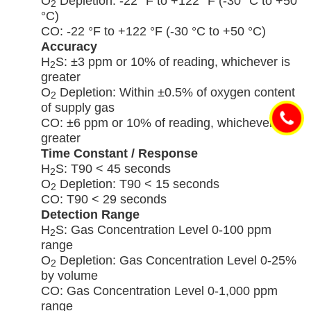
O
Depletion: -22 °F to +122 °F (-30 °C to +50
2
°C)
CO: -22 °F to +122 °F (-30 °C to +50 °C)
Accuracy
H
S: ±3 ppm or 10% of reading, whichever is
2
greater
O
Depletion: Within ±0.5% of oxygen content
2
of supply gas
CO: ±6 ppm or 10% of reading, whichever is
greater
Time Constant / Response
H
S: T90 < 45 seconds
2
O
Depletion: T90 < 15 seconds
2
CO: T90 < 29 seconds
Detection Range
H
S: Gas Concentration Level 0-100 ppm
2
range
O
Depletion: Gas Concentration Level 0-25%
2
by volume
CO: Gas Concentration Level 0-1,000 ppm
range