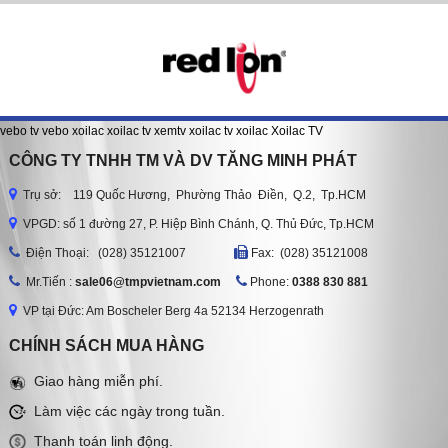
vebo tv
vebo
xoilac
xoilac tv
xemtv
xoilac tv
xoilac
Xoilac TV
CÔNG TY TNHH TM VÀ DV TĂNG MINH PHÁT
Trụ sở: 119 Quốc Hương, Phường Thảo Điền, Q.2, Tp.HCM
VPGD: số 1 đường 27, P. Hiệp Bình Chánh, Q. Thủ Đức, Tp.HCM
Ðiện Thoại: (028) 35121007
Fax: (028) 35121008
Mr.Tiến :
sale06@tmpvietnam.com
Phone:
0388 830 881
VP tại Đức: Am Boscheler Berg 4a 52134 Herzogenrath
CHÍNH SÁCH MUA HÀNG
Giao hàng miễn phí.
Làm việc các ngày trong tuần.
Thanh toán linh động.