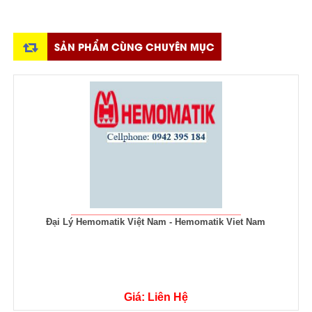
SẢN PHẨM CÙNG CHUYÊN MỤC
Viet Nam
Bộ nguồn QS5.DNET PULS - PULS Việt N
Giá: Liên Hệ