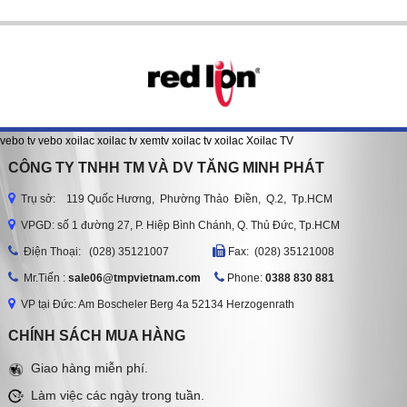
vebo tv
vebo
xoilac
xoilac tv
xemtv
xoilac tv
xoilac
Xoilac TV
CÔNG TY TNHH TM VÀ DV TĂNG MINH PHÁT
Trụ sở: 119 Quốc Hương, Phường Thảo Điền, Q.2, Tp.HCM
VPGD: số 1 đường 27, P. Hiệp Bình Chánh, Q. Thủ Đức, Tp.HCM
Ðiện Thoại: (028) 35121007
Fax: (028) 35121008
Mr.Tiến :
sale06@tmpvietnam.com
Phone:
0388 830 881
VP tại Đức: Am Boscheler Berg 4a 52134 Herzogenrath
CHÍNH SÁCH MUA HÀNG
Giao hàng miễn phí.
Làm việc các ngày trong tuần.