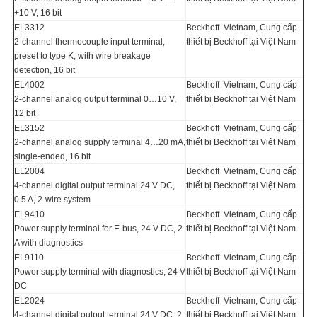
+10 V, 16 bit
EL3312
Beckhoff Vietnam, Cung cấp
2-channel thermocouple input terminal,
thiết bị Beckhoff tại Việt Nam
preset to type K, with wire breakage
detection, 16 bit
EL4002
Beckhoff Vietnam, Cung cấp
2-channel analog output terminal 0…10 V,
thiết bị Beckhoff tại Việt Nam
12 bit
EL3152
Beckhoff Vietnam, Cung cấp
2-channel analog supply terminal 4…20 mA,
thiết bị Beckhoff tại Việt Nam
single-ended, 16 bit
EL2004
Beckhoff Vietnam, Cung cấp
4-channel digital output terminal 24 V DC,
thiết bị Beckhoff tại Việt Nam
0.5 A, 2-wire system
EL9410
Beckhoff Vietnam, Cung cấp
Power supply terminal for E-bus, 24 V DC, 2
thiết bị Beckhoff tại Việt Nam
A with diagnostics
EL9110
Beckhoff Vietnam, Cung cấp
Power supply terminal with diagnostics, 24 V
thiết bị Beckhoff tại Việt Nam
DC
EL2024
Beckhoff Vietnam, Cung cấp
4-channel digital output terminal 24 V DC, 2
thiết bị Beckhoff tại Việt Nam