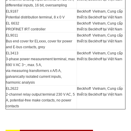
differential inputs, 16 bit, oversampling
EL9187
Beckhoff Vietnam, Cung cấp
Potential distribution terminal, 8 x 0 V
thiết bị Beckhoff tại Việt Nam
EL 6632
Beckhoff Vietnam, Cung cấp
PROFINET IRT controller
thiết bị Beckhoff tại Việt Nam
EL9011
Beckhoff Vietnam, Cung cấp
Bus end cover for ELxxxx, cover for power
thiết bị Beckhoff tại Việt Nam
and E-bus contacts, grey
EL3413
Beckhoff Vietnam, Cung cấp
3-phase power measurement terminal, max.
thiết bị Beckhoff tại Việt Nam
690 V AC 3~, max. 5 A,
via measuring transformers x A/5 A,
galvanically isolated current inputs,
harmonic analysis
EL2622
Beckhoff Vietnam, Cung cấp
2-channel relay output terminal 230 V AC, 5
thiết bị Beckhoff tại Việt Nam
A, potential-free make contacts, no power
contacts