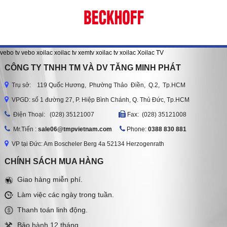
vebo tv
vebo
xoilac
xoilac tv
xemtv
xoilac tv
xoilac
Xoilac TV
CÔNG TY TNHH TM VÀ DV TĂNG MINH PHÁT
Trụ sở: 119 Quốc Hương, Phường Thảo Điền, Q.2, Tp.HCM
VPGD: số 1 đường 27, P. Hiệp Bình Chánh, Q. Thủ Đức, Tp.HCM
Ðiện Thoại: (028) 35121007
Fax: (028) 35121008
Mr.Tiến :
sale06@tmpvietnam.com
Phone:
0388 830 881
VP tại Đức: Am Boscheler Berg 4a 52134 Herzogenrath
CHÍNH SÁCH MUA HÀNG
Giao hàng miễn phí.
Làm việc các ngày trong tuần.
Thanh toán linh động.
Bảo hành 12 tháng.