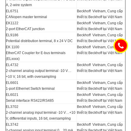
A, 2-wire system
EL6751
Beckhoff Vietnam, Cung cấp
CANopen master terminal
thiết bị Beckhoff tại Việt Nam
EK1122
Beckhoff Vietnam, Cung cấp
2-port EtherCAT junction
thiết bị Beckhoff tại Việt Nam
EL9186
Beckhoff Vietnam, Cung cấp
Potential distribution terminal, 8 x 24 V DC
thiết bị Beckhoff tại Việt Nam
EK 1100
Beckhoff Vietnam, Cung cấp
EtherCAT Coupler for E-bus terminals
thiết bị Beckhoff tại Việt Nam
(ELxxxx)
EL4732
Beckhoff Vietnam, Cung cấp
2-channel analog output terminal -10 V…
thiết bị Beckhoff tại Việt Nam
+10 V, 16 bit, with oversampling
EL6601
Beckhoff Vietnam, Cung cấp
1-port Ethernet Switch terminal
thiết bị Beckhoff tại Việt Nam
EL6021
Beckhoff Vietnam, Cung cấp
Serial interface RS422/RS485
thiết bị Beckhoff tại Việt Nam
EL3702
Beckhoff Vietnam, Cung cấp
2-channel analog input terminal -10 V…+10
thiết bị Beckhoff tại Việt Nam
V, differential inputs, 16 bit, oversampling
EL3742
Beckhoff Vietnam, Cung cấp
2-channel analog input terminal 0…20 mA,
thiết bị Beckhoff tại Việt Nam