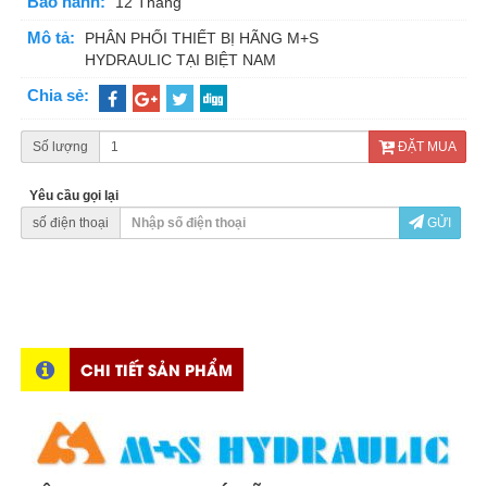
Bảo hành:
12 Tháng
Mô tả:
PHÂN PHỐI THIẾT BỊ HÃNG M+S
HYDRAULIC TẠI BIỆT NAM
Chia sẻ:
Số lượng
ĐẶT MUA
Yêu cầu gọi lại
số điện thoại
GỬI
CHI TIẾT SẢN PHẨM