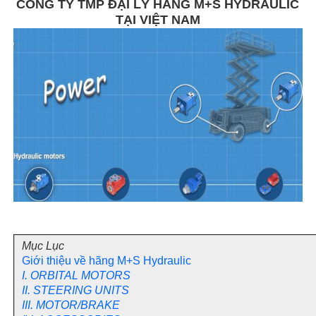
CÔNG TY TMP ĐẠI LÝ HÃNG M+S HYDRAULIC
TẠI VIỆT NAM
Mục Lục
Giới thiệu về hãng M+S Hydraulic
I. ORBITAL MOTORS
II. STEERING UNITS
III. MOTOR/BRAKE