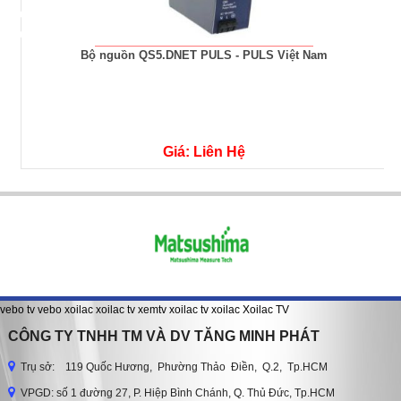
Bộ nguồn QS5.DNET PULS - PULS Việt Nam
Giá: Liên Hệ
vebo tv
vebo
xoilac
xoilac tv
xemtv
xoilac tv
xoilac
Xoilac TV
CÔNG TY TNHH TM VÀ DV TĂNG MINH PHÁT
Trụ sở: 119 Quốc Hương, Phường Thảo Điền, Q.2, Tp.HCM
VPGD: số 1 đường 27, P. Hiệp Bình Chánh, Q. Thủ Đức, Tp.HCM