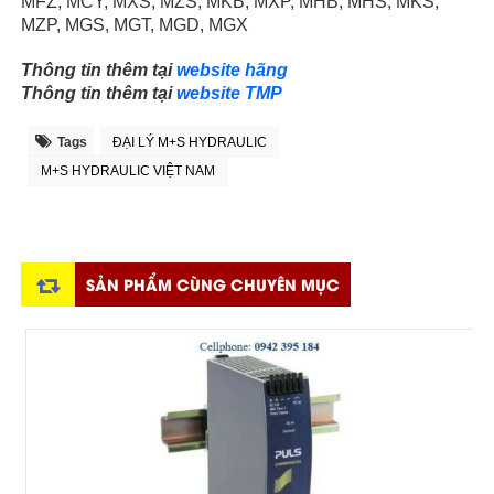
MFZ, MCY, MXS, MZS, MKB, MXP, MHB, MHS, MKS,
MZP, MGS, MGT, MGD, MGX
Thông tin thêm tại
website hãng
Thông tin thêm tại
website TMP
Tags
ĐẠI LÝ M+S HYDRAULIC
M+S HYDRAULIC VIỆT NAM
SẢN PHẨM CÙNG CHUYÊN MỤC