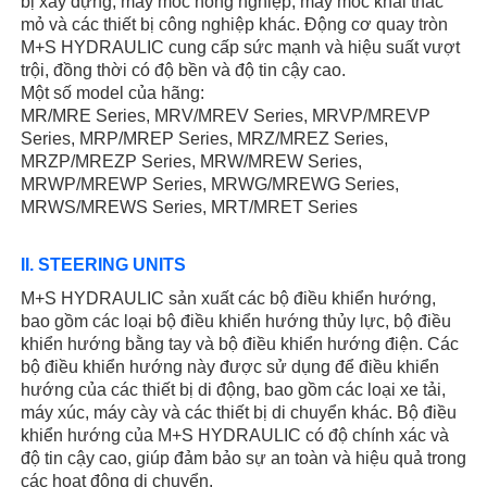
bị xây dựng, máy móc nông nghiệp, máy móc khai thác
mỏ và các thiết bị công nghiệp khác. Động cơ quay tròn
M+S HYDRAULIC cung cấp sức mạnh và hiệu suất vượt
trội, đồng thời có độ bền và độ tin cậy cao.
Một số model của hãng:
MR/MRE Series, MRV/MREV Series, MRVP/MREVP
Series, MRP/MREP Series, MRZ/MREZ Series,
MRZP/MREZP Series, MRW/MREW Series,
MRWP/MREWP Series, MRWG/MREWG Series,
MRWS/MREWS Series, MRT/MRET Series
II. STEERING UNITS
M+S HYDRAULIC sản xuất các bộ điều khiển hướng,
bao gồm các loại bộ điều khiển hướng thủy lực, bộ điều
khiển hướng bằng tay và bộ điều khiển hướng điện. Các
bộ điều khiển hướng này được sử dụng để điều khiển
hướng của các thiết bị di động, bao gồm các loại xe tải,
máy xúc, máy cày và các thiết bị di chuyển khác. Bộ điều
khiển hướng của M+S HYDRAULIC có độ chính xác và
độ tin cậy cao, giúp đảm bảo sự an toàn và hiệu quả trong
các hoạt động di chuyển.