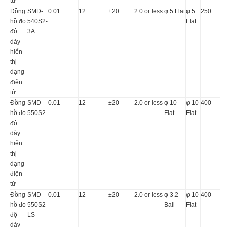
tử
Đồng
SMD-
0.01
12
±20
2.0 or less
φ 5 Flat
φ 5
250
hồ đo
540S2-
Flat
độ
3A
dày
hiển
thị
dạng
điện
tử
Đồng
SMD-
0.01
12
±20
2.0 or less
φ 10
φ 10
400
hồ đo
550S2
Flat
Flat
độ
dày
hiển
thị
dạng
điện
tử
Đồng
SMD-
0.01
12
±20
2.0 or less
φ 3.2
φ 10
400
hồ đo
550S2-
Ball
Flat
độ
LS
dày