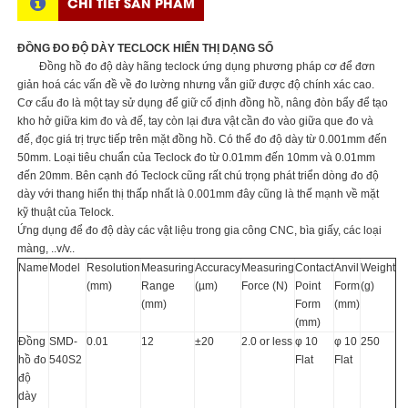
CHI TIẾT SẢN PHẨM
ĐỒNG ĐO ĐỘ DÀY TECLOCK HIỂN THỊ DẠNG SỐ
Đồng hồ đo độ dày hãng teclock ứng dụng phương pháp cơ để đơn
giản hoá các vấn đề về đo lường nhưng vẫn giữ được độ chính xác cao.
Cơ cấu đo là một tay sử dụng để giữ cố định đồng hồ, nâng đòn bẩy để tạo
kho hở giữa kim đo và đế, tay còn lại đưa vật cần đo vào giữa que đo và
đế, đọc giá trị trực tiếp trên mặt đồng hồ. Có thể đo độ dày từ 0.001mm đến
50mm. Loại tiêu chuẩn của Teclock đo từ 0.01mm đến 10mm và 0.01mm
đến 20mm. Bên cạnh đó Teclock cũng rất chú trọng phát triển dòng đo độ
dày với thang hiển thị thấp nhất là 0.001mm đây cũng là thế mạnh về mặt
kỹ thuật của Telock.
Ứng dụng để đo độ dày các vật liệu trong gia công CNC, bìa giấy, các loại
màng, ..v/v..
Name
Model
Resolution
Measuring
Accuracy
Measuring
Contact
Anvil
Weight
(mm)
Range
(µm)
Force (N)
Point
Form
(g)
(mm)
Form
(mm)
(mm)
Đồng
SMD-
0.01
12
±20
2.0 or less
φ 10
φ 10
250
hồ đo
540S2
Flat
Flat
độ
dày