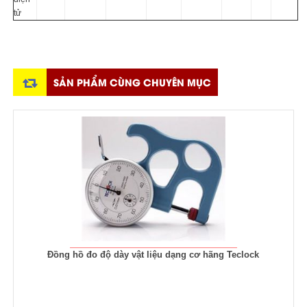
tử
SẢN PHẨM CÙNG CHUYÊN MỤC
Đồng hồ đo độ dày vật liệu dạng cơ hãng Teclock