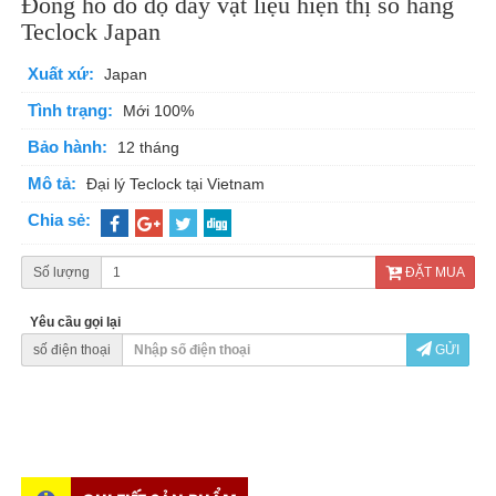
Đồng hồ đo độ dày vật liệu hiện thị số hãng
Teclock Japan
Xuất xứ:
Japan
Tình trạng:
Mới 100%
Bảo hành:
12 tháng
Mô tả:
Đại lý Teclock tại Vietnam
Chia sẻ:
Số lượng
ĐẶT MUA
Yêu cầu gọi lại
số điện thoại
GỬI