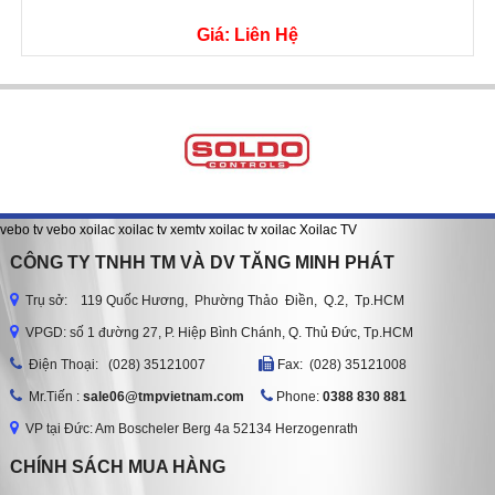
Giá: Liên Hệ
vebo tv
vebo
xoilac
xoilac tv
xemtv
xoilac tv
xoilac
Xoilac TV
CÔNG TY TNHH TM VÀ DV TĂNG MINH PHÁT
Trụ sở: 119 Quốc Hương, Phường Thảo Điền, Q.2, Tp.HCM
VPGD: số 1 đường 27, P. Hiệp Bình Chánh, Q. Thủ Đức, Tp.HCM
Ðiện Thoại: (028) 35121007
Fax: (028) 35121008
Mr.Tiến :
sale06@tmpvietnam.com
Phone:
0388 830 881
VP tại Đức: Am Boscheler Berg 4a 52134 Herzogenrath
CHÍNH SÁCH MUA HÀNG