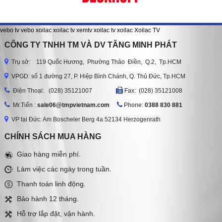
vebo tv
vebo
xoilac
xoilac tv
xemtv
xoilac tv
xoilac
Xoilac TV
CÔNG TY TNHH TM VÀ DV TĂNG MINH PHÁT
Trụ sở: 119 Quốc Hương, Phường Thảo Điền, Q.2, Tp.HCM
VPGD: số 1 đường 27, P. Hiệp Bình Chánh, Q. Thủ Đức, Tp.HCM
Ðiện Thoại: (028) 35121007
Fax: (028) 35121008
Mr.Tiến :
sale06@tmpvietnam.com
Phone:
0388 830 881
VP tại Đức: Am Boscheler Berg 4a 52134 Herzogenrath
CHÍNH SÁCH MUA HÀNG
Giao hàng miễn phí.
Làm việc các ngày trong tuần.
Thanh toán linh động.
Bảo hành 12 tháng.
Hỗ trợ lắp đặt, vận hành.