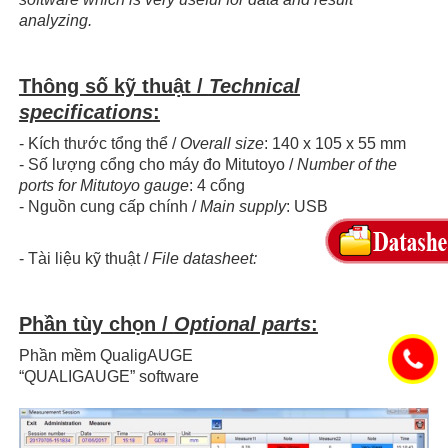
analyzing.
Thông số kỹ thuật /
Technical
specifications
:
- Kích thước tổng thể /
Overall size
: 140 x 105 x 55 mm
- Số lượng cổng cho máy đo Mitutoyo /
Number of the
ports for Mitutoyo gauge
: 4 cổng
- Nguồn cung cấp chính /
Main supply
: USB
- Tài liệu kỹ thuật /
File datasheet:
Phần tùy chọn /
Optional parts
:
Phần mềm QualigAUGE
“QUALIGAUGE” software