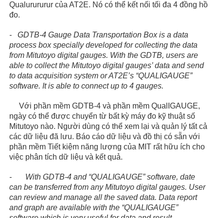
Qualurururur của AT2E. Nó có thể kết nối tối đa 4 đồng hồ
đo.
- GDTB-4 Gauge Data Transportation Box is a data
process box specially developed for collecting the data
from Mitutoyo digital gauges. With the GDTB, users are
able to collect the Mitutoyo digital gauges’ data and send
to data acquisition system or AT2E’s “QUALIGAUGE”
software. It is able to connect up to 4 gauges.
Với phần mềm GDTB-4 và phần mềm QualIGAUGE,
ngày có thể được chuyển từ bất kỳ máy đo kỹ thuật số
Mitutoyo nào. Người dùng có thể xem lại và quản lý tất cả
các dữ liệu đã lưu. Báo cáo dữ liệu và đồ thị có sẵn với
phần mềm Tiết kiệm năng lượng của MIT rất hữu ích cho
việc phân tích dữ liệu và kết quả.
- With GDTB-4 and “QUALIGAUGE” software, date
can be transferred from any Mitutoyo digital gauges. User
can review and manage all the saved data. Data report
and graph are available with the “QUALIGAUGE”
software which is very useful for data and result