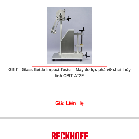
ai thủy
CIDG-1 AT2E Đồng hồ đo đường kính trong của lon - Can Int
Diameter Gauge CIDG-1
Giá: Liên Hệ