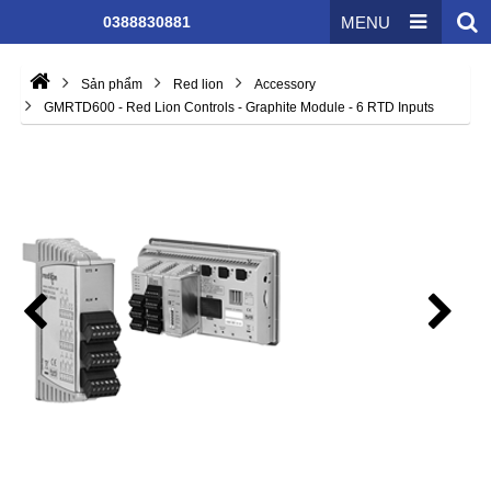
0388830881
MENU
Sản phẩm
Red lion
Accessory
GMRTD600 - Red Lion Controls - Graphite Module - 6 RTD Inputs