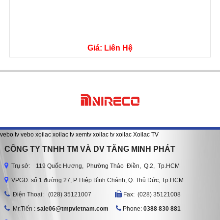
Giá: Liên Hệ
vebo tv
vebo
xoilac
xoilac tv
xemtv
xoilac tv
xoilac
Xoilac TV
CÔNG TY TNHH TM VÀ DV TĂNG MINH PHÁT
Trụ sở: 119 Quốc Hương, Phường Thảo Điền, Q.2, Tp.HCM
VPGD: số 1 đường 27, P. Hiệp Bình Chánh, Q. Thủ Đức, Tp.HCM
Ðiện Thoại: (028) 35121007
Fax: (028) 35121008
Mr.Tiến :
sale06@tmpvietnam.com
Phone:
0388 830 881