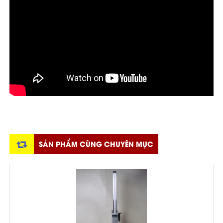
SẢN PHẨM CÙNG CHUYÊN MỤC