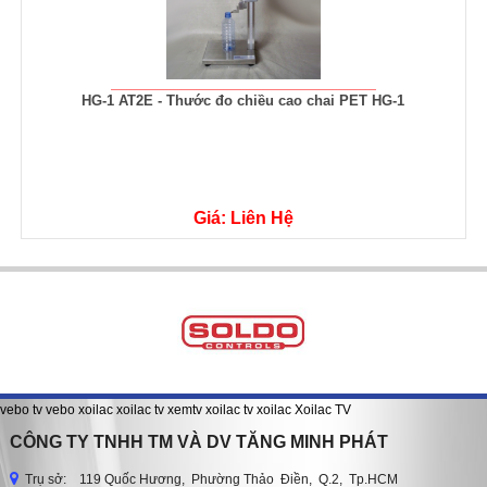
HG-1 AT2E - Thước đo chiều cao chai PET HG-1
Giá: Liên Hệ
vebo tv
vebo
xoilac
xoilac tv
xemtv
xoilac tv
xoilac
Xoilac TV
CÔNG TY TNHH TM VÀ DV TĂNG MINH PHÁT
Trụ sở: 119 Quốc Hương, Phường Thảo Điền, Q.2, Tp.HCM