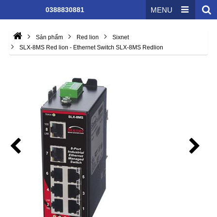
0388830881
MENU
Sản phẩm
Red lion
Sixnet
SLX-8MS Red lion - Ethernet Switch SLX-8MS Redlion