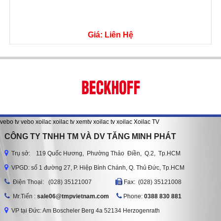
Giá: Liên Hệ
vebo tv
vebo
xoilac
xoilac tv
xemtv
xoilac tv
xoilac
Xoilac TV
CÔNG TY TNHH TM VÀ DV TĂNG MINH PHÁT
Trụ sở: 119 Quốc Hương, Phường Thảo Điền, Q.2, Tp.HCM
VPGD: số 1 đường 27, P. Hiệp Bình Chánh, Q. Thủ Đức, Tp.HCM
Ðiện Thoại: (028) 35121007
Fax: (028) 35121008
Mr.Tiến :
sale06@tmpvietnam.com
Phone:
0388 830 881
VP tại Đức: Am Boscheler Berg 4a 52134 Herzogenrath