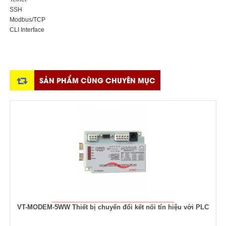
SSH
Modbus/TCP
CLI Interface
SẢN PHẨM CÙNG CHUYÊN MỤC
ODEM-5WW Thiết bị chuyển đổi kết nối tín hiệu với PLC
Thiết b