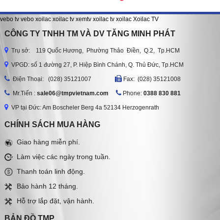
vebo tv
vebo
xoilac
xoilac tv
xemtv
xoilac tv
xoilac
Xoilac TV
CÔNG TY TNHH TM VÀ DV TĂNG MINH PHÁT
Trụ sở: 119 Quốc Hương, Phường Thảo Điền, Q.2, Tp.HCM
VPGD: số 1 đường 27, P. Hiệp Bình Chánh, Q. Thủ Đức, Tp.HCM
Ðiện Thoại: (028) 35121007
Fax: (028) 35121008
Mr.Tiến :
sale06@tmpvietnam.com
Phone:
0388 830 881
VP tại Đức: Am Boscheler Berg 4a 52134 Herzogenrath
CHÍNH SÁCH MUA HÀNG
Giao hàng miễn phí.
Làm việc các ngày trong tuần.
Thanh toán linh động.
Bảo hành 12 tháng.
Hỗ trợ lắp đặt, vận hành.
BẢN ĐỒ TMP