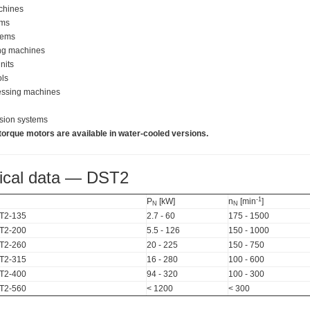
chines
ems
tems
ng machines
nits
ols
ssing machines
sion systems
torque motors are available in water-cooled versions.
ical data — DST2
-1
P
[kW]
n
[min
]
N
N
T2-135
2.7 - 60
175 - 1500
T2-200
5.5 - 126
150 - 1000
T2-260
20 - 225
150 - 750
T2-315
16 - 280
100 - 600
T2-400
94 - 320
100 - 300
T2-560
< 1200
< 300