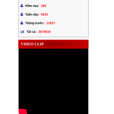
266
Hôm nay:
6835
Tuần này:
12837
Tháng trước:
2679816
Tất cả:
VIDEO CLIP