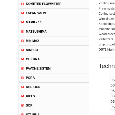
Printing ma
KOMETER FLOWMETER
Press syst
LAPAR VALVE
Coiling sys
Wire-drawi
MARK - 10
Stretching u
Machine to
MATSUSHIMA
Wood proce
Pelletizers
MINIMAX
Ship propul
DST2 high-
NIRECO
OHKURA
Techn
PAVONE SISTEMI
PORA
DS
DS
RED LION
DS
RIELS
DS
DS
SOR
DS
STAUBLI