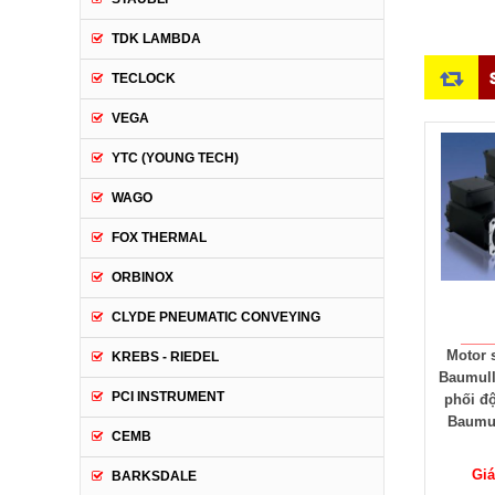
TDK LAMBDA
TECLOCK
VEGA
YTC (YOUNG TECH)
WAGO
FOX THERMAL
ORBINOX
CLYDE PNEUMATIC CONVEYING
Bộ điều khiển Motor
Motor servo DA-225
Bộ điều
KREBS - RIEDEL
servo BM3302, BM3303,
Baumuller - Nhà phân
servo 
PCI INSTRUMENT
BM3313 Baumuller
phối động cơ Servo
330
Baumuller Vietnam
CEMB
Giá: Liên Hệ
Giá: Liên Hệ
Giá
BARKSDALE