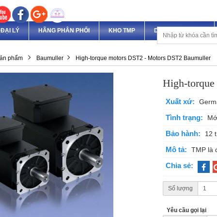
ĐẠI LÝ
HÃNG PHÂN PHỐI
KHO TMP
DỊCH VỤ & DỰ ÁN
ản phẩm
Baumuller
High-torque motors DST2 - Motors DST2 Baumuller
High-torque
Xuất xứ:
Germ
Tình trạng:
Mớ
Bảo hành:
12 
Mô tả:
TMP là 
Chia sẻ:
Số lượng
Yêu cầu gọi lại