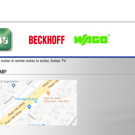
xoilac tv
xemtv
xoilac tv
xoilac
Xoilac TV
TMP