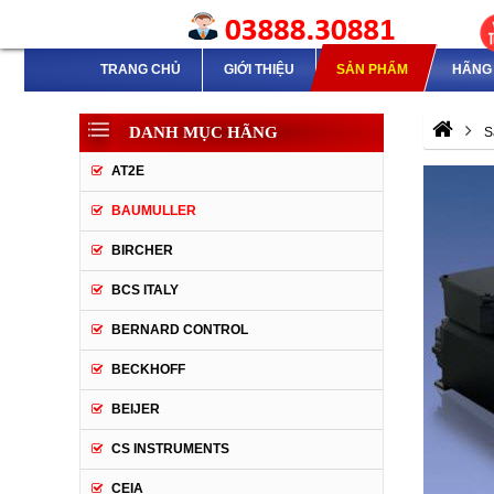
TRANG CHỦ
GIỚI THIỆU
SẢN PHẨM
HÃNG 
DANH MỤC HÃNG
S
AT2E
BAUMULLER
BIRCHER
BCS ITALY
BERNARD CONTROL
BECKHOFF
BEIJER
CS INSTRUMENTS
CEIA