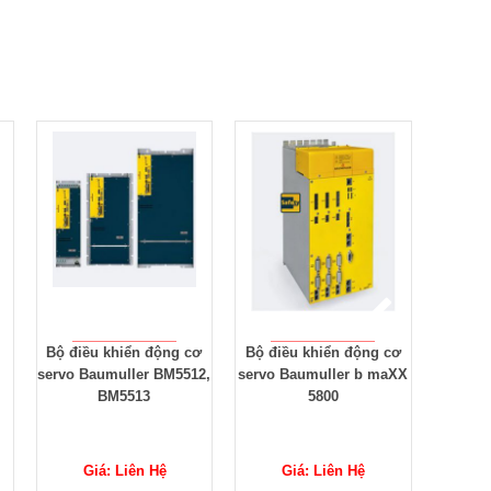
ơ
Bộ điều khiển động cơ
Bộ điều khiển động cơ
Bộ điề
2,
servo Baumuller b maXX
servo Baumuller BM5323,
servo 
5800
B maXX 5000
BM5
Giá: Liên Hệ
Giá: Liên Hệ
G