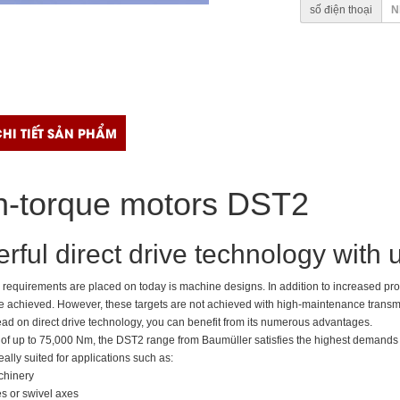
số điện thoại
HI TIẾT SẢN PHẨM
h-torque motors DST2
rful direct drive technology with
equirements are placed on today is machine designs. In addition to increased product
e achieved. However, these targets are not achieved with high-maintenance transmi
tead on direct drive technology, you can benefit from its numerous advantages.
 of up to 75,000 Nm, the DST2 range from Baumüller satisfies the highest demands i
eally suited for applications such as:
chinery
es or swivel axes