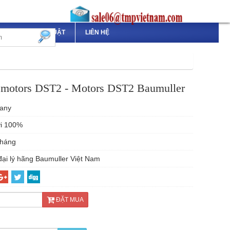
TÀI LIỆU KỸ THUẬT
LIÊN HỆ
 motors DST2 - Motors DST2 Baumuller
any
i 100%
tháng
đại lý hãng Baumuller Việt Nam
ĐẶT MUA