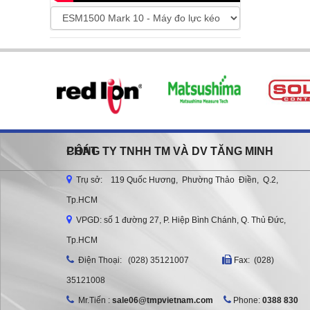
CÔNG TY TNHH TM VÀ DV TĂNG MINH PHÁT
Trụ sở: 119 Quốc Hương, Phường Thảo Điền, Q.2,
Tp.HCM
VPGD: số 1 đường 27, P. Hiệp Bình Chánh, Q. Thủ Đức,
Tp.HCM
Ðiện Thoại: (028) 35121007
Fax: (028)
35121008
Mr.Tiến :
sale06@tmpvietnam.com
Phone:
0388 830