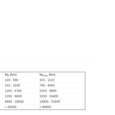
M
[Nm]
M
[Nm]
N
0max
140 - 580
325 - 1110
310 - 2030
790 - 4450
1160 - 4760
2410 - 9800
1200 - 8600
3330 - 18400
8800 - 18600
14800 - 31600
< 45000
< 80000