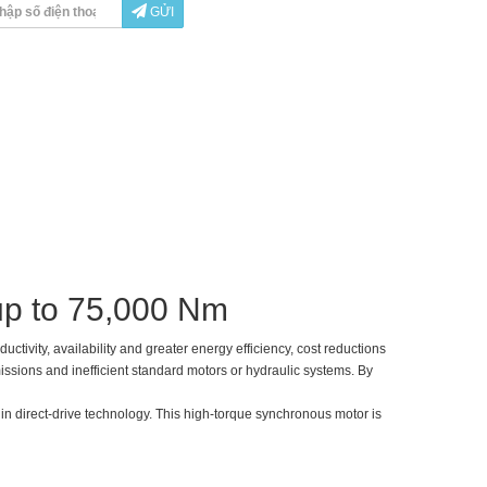
GỬI
 up to 75,000 Nm
ivity, availability and greater energy efficiency, cost reductions
ssions and inefficient standard motors or hydraulic systems. By
n direct-drive technology. This high-torque synchronous motor is