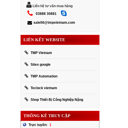
Liên hệ tư vấn mua hàng
03888 30881
sale06@tmpvietnam.com
LIÊN KẾT WEBSITE
TMP Vietnam
Sites google
TMP Automation
Teclock vietnam
Shop Thiết Bị Công Nghiệp Nặng
THỐNG KÊ TRUY CẬP
1
Trực tuyến: